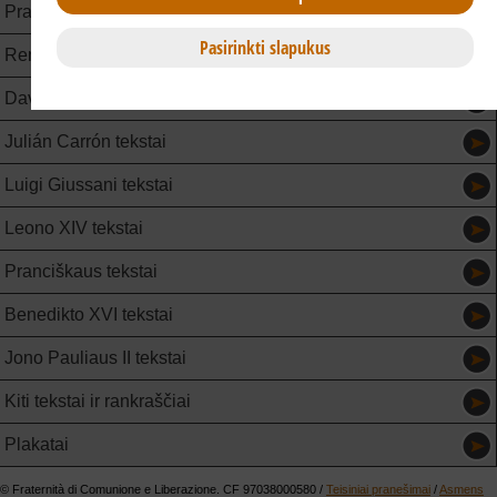
Pranešimai spaudai
Pasirinkti slapukus
Renginiai
Davide Prosperi tekstai
Julián Carrón tekstai
Luigi Giussani tekstai
Leono XIV tekstai
Pranciškaus tekstai
Benedikto XVI tekstai
Jono Pauliaus II tekstai
Kiti tekstai ir rankraščiai
Plakatai
© Fraternità di Comunione e Liberazione. CF 97038000580 /
Teisiniai pranešimai
/
Asmens