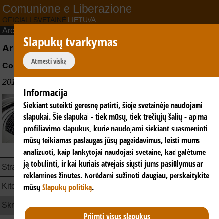
Comunione e Liberazione
OFICIALI SVETAINĖ
LIETUVA
Archyvas
>
Skrajutės
Slapukų tvarkymas
Ar įmanoma nauja pradžia?
Atmesti viską
Comunione e Liberazione
2014-04-08 - Europa 2014
Informacija
Patirties indėlis apmąstant Europos
Siekiant suteikti geresnę patirti, šioje svetainėje naudojami
būklę artėjant Europos Parlamento
rinkimams.
slapukai. Šie slapukai - tiek mūsų, tiek trečiųjų šalių - apima
profiliavimo slapukus, kurie naudojami siekiant suasmeninti
PDF - Europa 2014 (180,57 KB)
mūsų teikiamas paslaugas jūsų pageidavimus, leisti mums
analizuoti, kaip lankytojai naudojasi svetaine, kad galėtume
ją tobulinti, ir kai kuriais atvejais siųsti jums pasiūlymus ar
Straipsniai
reklamines žinutes. Norėdami sužinoti daugiau, perskaitykite
Kitos Naujienos
mūsų
Slapukų politiką
.
Skrajutės
Priimti visus slapukus