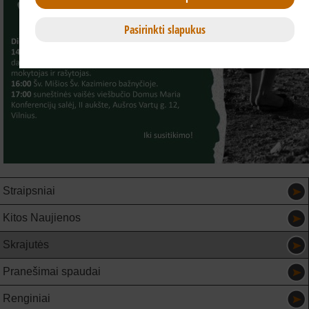
Pasirinkti slapukus
Straipsniai
Kitos Naujienos
Skrajutės
Pranešimai spaudai
Renginiai