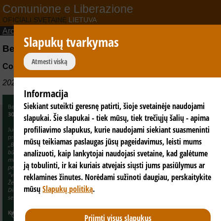
Comunione e Liberazione
OFICIALI SVETAINĖ
LIETUVA
Archyvas
>
Skrajutės
Slapukų tvarkymas
Bendruomenės 30 metų Lietuvoje jubiliejus
Atmesti viską
Comunione e Liberazione
2023-10-09
Informacija
Siekiant suteikti geresnę patirti, šioje svetainėje naudojami
slapukai. Šie slapukai - tiek mūsų, tiek trečiųjų šalių - apima
profiliavimo slapukus, kurie naudojami siekiant suasmeninti
mūsų teikiamas paslaugas jūsų pageidavimus, leisti mums
analizuoti, kaip lankytojai naudojasi svetaine, kad galėtume
ją tobulinti, ir kai kuriais atvejais siųsti jums pasiūlymus ar
reklamines žinutes. Norėdami sužinoti daugiau, perskaitykite
mūsų
Slapukų politiką
.
Priimti visus slapukus