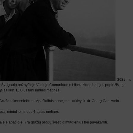
2025 m.
as Šv. Ignoto bažnyčioje Vilniuje Comunione e Liberazione brolijos popiežiškojo
ąsias kun. L. Giussani mirties metines.
 Grušas
, koncelebruos Apaštalinis nuncijus – arkivysk. dr. Georg Ganswein.
ą, minint jo mirties 4-ąsias metines.
lėje apačioje. Yra gražių progų švęsti gimtadienius bei pavakaroti.