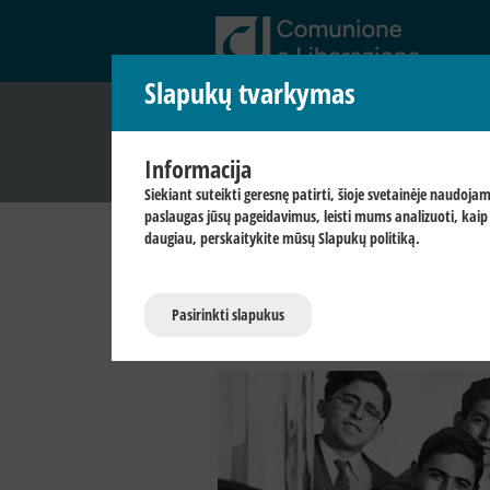
Slapukų tvarkymas
Bendrystė ir iš
Informacija
PRADŽIA
CL LIETUVOJE
KAS YR
Siekiant suteikti geresnę patirti, šioje svetainėje naudoj
paslaugas jūsų pageidavimus, leisti mums analizuoti, kaip 
daugiau, perskaitykite mūsų
Slapukų politiką
.
Archyvas
|
Kitos Naujienos
Šv. Mišios, 2025-03-22
Pasirinkti slapukus
2025-03-20