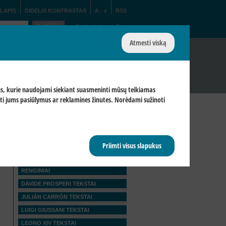
LAPIS
DIDELIS KONTRASTAS
A
-
RSS
A
Išplėstinė paieška
Atmesti viską
Tarptautiniai ir nacional.
T
KTAI
FOTOGALERIJA
pukus, kurie naudojami siekiant suasmeninti mūsų teikiamas
ųsti jums pasiūlymus ar reklamines žinutes. Norėdami sužinoti
STRAIPSNIAI
KITOS NAUJIENOS
Priimti visus slapukus
SKRAJUTĖS
PRANEŠIMAI SPAUDAI
RENGINIAI
DAVIDE PROSPERI TEKSTAI
JULIÁN CARRÓN TEKSTAI
LUIGI GIUSSANI TEKSTAI
LEONO XIV TEKSTAI