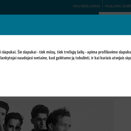
NAUJIENLAIŠKIS
PUSLAPIO ŽEMĖ
silaisvinimas
OFICIALI SVETAINĖ
L
A CL
KNYGOS IR MEDIJA
NUORODOS
ARCHYVAS
KONTA
ami slapukai. Šie slapukai - tiek mūsų, tiek trečiųjų šalių - apima profiliavimo sla
lankytojai naudojasi svetaine, kad galėtume ją tobulinti, ir kai kuriais atvejais si