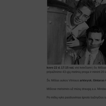
kovo 22 d. 17:15 val.
visi kviečiami į šv. Miši
pripažinimo 43-ųjų metinių proga ir minint 20-
Šv. Mišias aukos Vilniaus
arkivysk. Gintaras
Mišiose melsimės už mūsų draugą a.a. Mindaug
Po mišių vyks pasibuvimas Ignoto bažnyčios sa